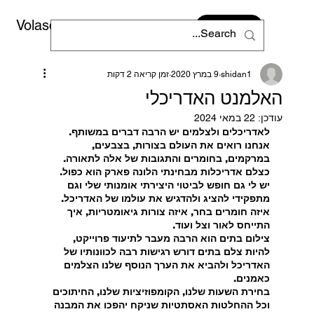
Volaso
CONTACT
shidan1
9 במרץ 2020
זמן קריאה 2 דקות
האלמנט האדריכלי
עודכן:
22 במאי 2024
לאדריכלים ולצלמים יש הרבה דברים במשותף. 
אנחנו רואים את העולם בצורות, בצבעים, 
במרקמים, בחומרים והתגובות של אלה לתאורה. 
כצלם אדריכלות מבחינתי הלונה פארק הוא כפול. 
יש לי גם חופש לביטוי היצירתי אומנותי שלי וגם 
מתפקידי להציג ולהדגיש את עולמו של האדריכל. 
איזה חומרים בחר, איזה צורות גיאומטריות, איך 
התייחס לאור וצל ועוד.
צילום בתים הוא הרבה מעבר לתיעוד פרוייקט, 
להיות צלם בתים דורש רגישות רבה לכוונותיו של 
האדריכל ולהביא את הערך הנוסף שלנו הצלמים 
כאמנים.
בחירת השעות שלנו, הקומפוזיציות שלנו, החיתוכים 
וכל ההחלטות האסתטיות שניקח יהפכו את המבנה 